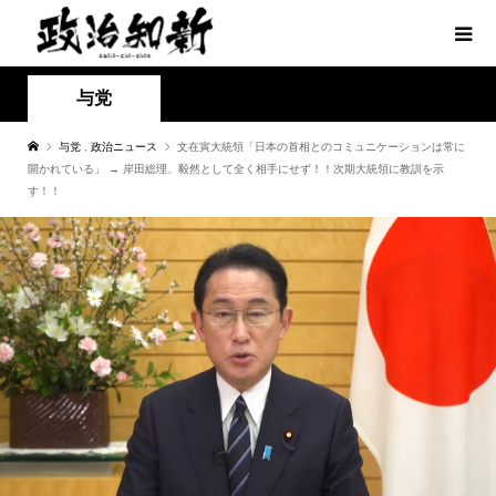
与党
与党
,
政治ニュース
文在寅大統領「日本の首相とのコミュニケーションは常に
開かれている」 → 岸田総理、毅然として全く相手にせず！！次期大統領に教訓を示
す！！