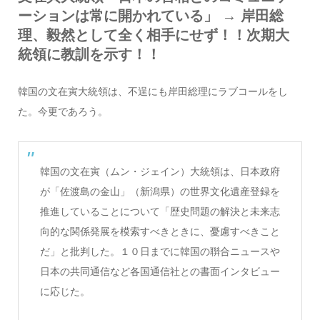
ーションは常に開かれている」 → 岸田総
理、毅然として全く相手にせず！！次期大
統領に教訓を示す！！
韓国の文在寅大統領は、不逞にも岸田総理にラブコールをし
た。今更であろう。
韓国の文在寅（ムン・ジェイン）大統領は、日本政府
が「佐渡島の金山」（新潟県）の世界文化遺産登録を
推進していることについて「歴史問題の解決と未来志
向的な関係発展を模索すべきときに、憂慮すべきこと
だ」と批判した。１０日までに韓国の聨合ニュースや
日本の共同通信など各国通信社との書面インタビュー
に応じた。