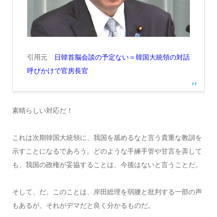
引用元
日韓首脳会談の予定ない＝韓国大統領の対話
呼びかけで官房長官
素晴らしい対応だ！
これは次期韓国大統領に、我国を舐めるなと言う貴重な教訓を
示すことになるであろう。どのような手練手管や甘言を弄して
も、我国の政権が妥協することは、今後はないと言うことだ。
そして、だ。このことは、岸田総理を弱腰と批判する一部の声
もあるが、それがデマだと良く分かるものだ。