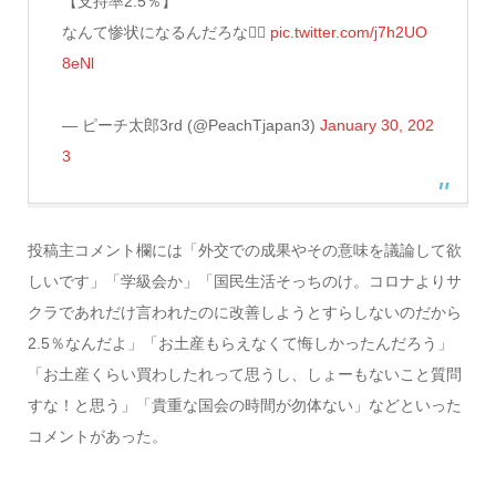
【支持率2.5％】
なんて惨状になるんだろな😵‍💫
pic.twitter.com/j7h2UO
8eNl
— ピーチ太郎3rd (@PeachTjapan3)
January 30, 202
3
投稿主コメント欄には「外交での成果やその意味を議論して欲
しいです」「学級会か」「国民生活そっちのけ。コロナよりサ
クラであれだけ言われたのに改善しようとすらしないのだから
2.5％なんだよ」「お土産もらえなくて悔しかったんだろう」
「お土産くらい買わしたれって思うし、しょーもないこと質問
すな！と思う」「貴重な国会の時間が勿体ない」などといった
コメントがあった。