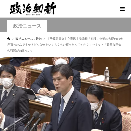
政治ニュース
政治ニュース
,
野党
【予算委員会】立憲民主党議員「総理。全部の大臣のお土
産買ったんですか？どんな物をいくらくらい買ったんですか？」⇒ネット「貴重な国会
の時間が勿体ない」