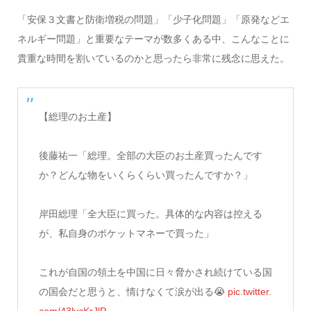
「安保３文書と防衛増税の問題」「少子化問題」「原発などエ
ネルギー問題」と重要なテーマが数多くある中、こんなことに
貴重な時間を割いているのかと思ったら非常に残念に思えた。
【総理のお土産】
後藤祐一「総理。全部の大臣のお土産買ったんです
か？どんな物をいくらくらい買ったんですか？」
岸田総理「全大臣に買った。具体的な内容は控える
が、私自身のポケットマネーで買った」
これが自国の領土を中国に日々脅かされ続けている国
の国会だと思うと、情けなくて涙が出る😭
pic.twitter.