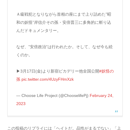
Ａ級戦犯となりながら首相の座にまで上り詰めた”昭
和の妖怪”岸信介その孫・安倍晋三に多角的に斬り込
んだドキュメンタリー。
なぜ、”安倍政治”は行われたか。そして、なぜ今も続
くのか。
▶︎3月17日(金)より新宿ピカデリー他全国公開
#妖怪の
孫
pic.twitter.com/4UzyFHmXzk
— Choose Life Project (@ChooselifePj)
February 24,
2023
この投稿のリプライには「ヘイトだ。品性がまるでない」「上