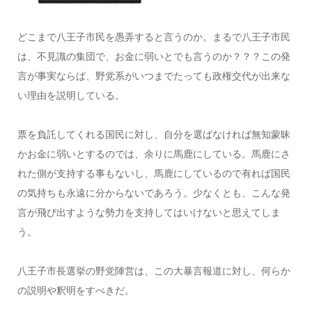
どこまで八王子市民を愚弄すると言うのか。まるで八王子市民
は、不見識の集団で、お金に弱いとでも言うのか？？？この発
言が事実ならば、野党系がいつまでたっても政権交代が出来な
い理由を説明している。
票を負託してくれる国民に対し、自分を選ばなければ無知蒙昧
かお金に弱いとするのでは、余りに馬鹿にしている。馬鹿にさ
れた側が支持する事もないし、馬鹿にしているので有れば国民
の気持ちも永遠に分からないであろう。少なくとも、こんな発
言が飛び出すような勢力を支持してはいけないと思えてしま
う。
八王子市長選挙の野党陣営は、この大暴言報道に対し、何らか
の説明や釈明をすべきだ。