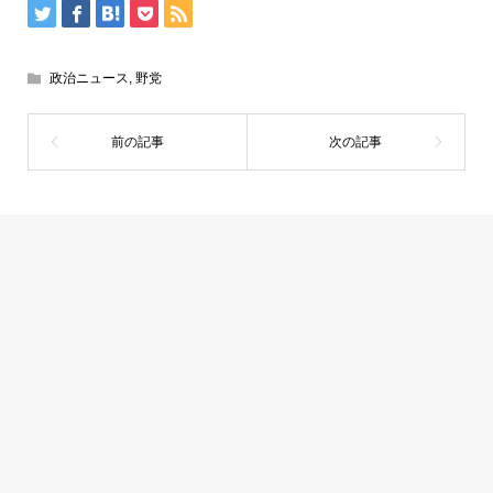
政治ニュース
,
野党