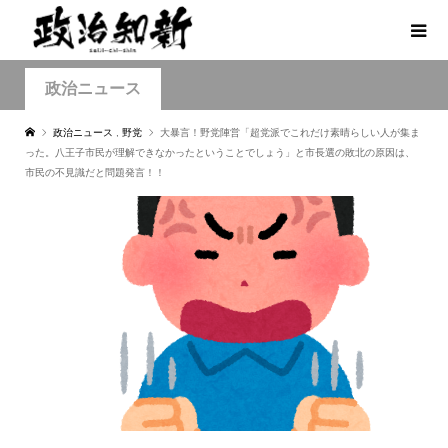
政治ニュース
政治ニュース
,
野党
大暴言！野党陣営「超党派でこれだけ素晴らしい人が集ま
った。八王子市民が理解できなかったということでしょう」と市長選の敗北の原因は、
市民の不見識だと問題発言！！