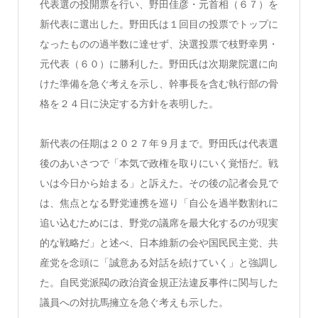
代表選の投開票を行い、野田佳彦・元首相（６７）を
新代表に選出した。野田氏は１回目の投票でトップに
なったものの過半数に達せず、決選投票で枝野幸男・
元代表（６０）に勝利した。野田氏は次期衆院選に向
けた準備を急ぐ考えを示し、幹事長を含む執行部の骨
格を２４日に決定する方針を表明した。
新代表の任期は２０２７年９月まで。野田氏は代表選
後のあいさつで「本気で政権を取りにいく覚悟だ。戦
いは今日から始まる」と訴えた。その後の記者会見で
は、焦点となる野党連携を巡り「自公を過半数割れに
追い込むためには、野党の議席を最大化するのが現実
的な戦略だ」と述べ、日本維新の会や国民民主党、共
産党を念頭に「誠意ある対話を続けていく」と強調し
た。自民党派閥の政治資金規正法違反事件に関与した
議員への対抗馬擁立を急ぐ考えも示した。