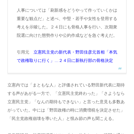
人事については「刷新感をどうやって作っていくかは
重要な観点だ」と述べ、中堅・若手や女性を登用する
考えを示唆した。２４日にも骨格人事を行い、次期衆
院選に向けた態勢作りや公約作成などを急ぐ考えだ。
引用元
立憲民主党の新代表・野田佳彦元首相「本気
で政権取りに行く」…２４日に新執行部の骨格決定
立憲内では「まともな人」と評価されている野田新代表に期待
する声があがる一方で、「立憲民主党終わった」「さようなら
立憲民主党」「なんの期待もできない」と言った意見も多数あ
がっていた。中には「野田政権の時に消費増税を決定させた」
「民主党政権崩壊を導いた人」と恨み節の声も聞こえる。