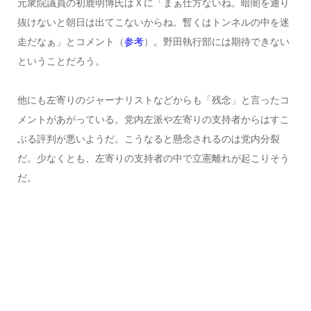
元衆院議員の初鹿明博氏はＸに「まぁ仕方ないね。暗闇を通り
抜けないと朝日は出てこないからね。暫くはトンネルの中を迷
走だなぁ」とコメント（
参考
）。野田執行部には期待できない
ということだろう。
他にも左寄りのジャーナリストなどからも「残念」と言ったコ
メントがあがっている。党内左派や左寄りの支持者からはすこ
ぶる評判が悪いようだ。こうなると懸念されるのは党内分裂
だ。少なくとも、左寄りの支持者の中で立憲離れが起こりそう
だ。