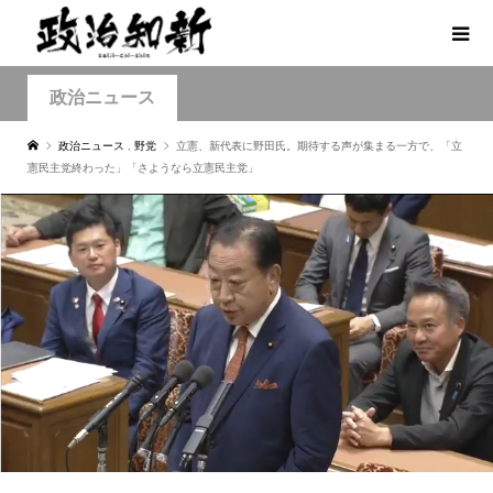
政治ニュース
政治ニュース
,
野党
立憲、新代表に野田氏。期待する声が集まる一方で、「立
憲民主党終わった」「さようなら立憲民主党」