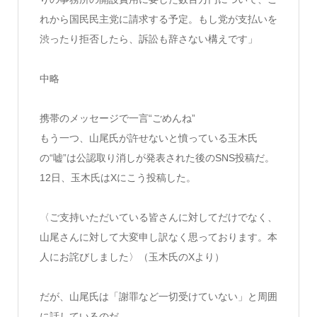
れから国民民主党に請求する予定。もし党が支払いを
渋ったり拒否したら、訴訟も辞さない構えです」
中略
携帯のメッセージで一言“ごめんね”
もう一つ、山尾氏が許せないと憤っている玉木氏
の“嘘”は公認取り消しが発表された後のSNS投稿だ。
12日、玉木氏はXにこう投稿した。
〈ご支持いただいている皆さんに対してだけでなく、
山尾さんに対して大変申し訳なく思っております。本
人にお詫びしました〉（玉木氏のXより）
だが、山尾氏は「謝罪など一切受けていない」と周囲
に話しているのだ。