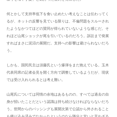
何とかして支持率低下を食い止めたい考えなことは伝わってく
るが、ネットの反響を見ている限りは、不倫問題をスルーされ
たようなかつてほどの賛同が得られていないような感じだ。そ
れほど山尾ショックが尾を引いているのだろう。訴訟まで発展
すればまさに泥沼の展開だ。支持への影響は避けられないだろ
う。
しかも、国民民主は須藤氏という爆弾をまだ抱えている。玉木
代表同席の記者会見を開く方向で調整しているようだが、現状
では受け入れられるとは考え難い。
山尾氏については同情の余地はあるものの、すべては過去の自
身が招いたことだという認識は持ち続けなければならないだろ
う。世間からのバッシングも展開次第で公認から外されること
も織り込み済みでなかったというのなら随分と甘いと言わざる