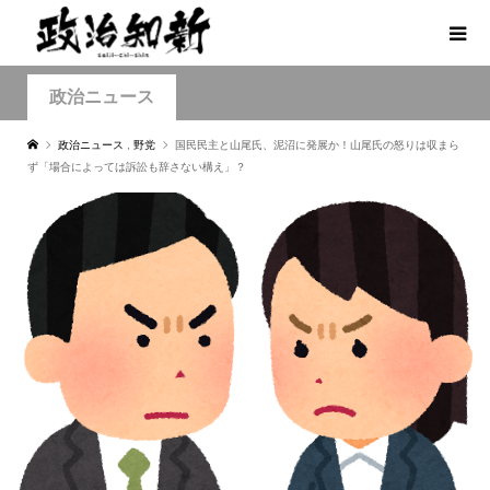
政治ニュース
政治ニュース
,
野党
国民民主と山尾氏、泥沼に発展か！山尾氏の怒りは収まら
ず「場合によっては訴訟も辞さない構え」？