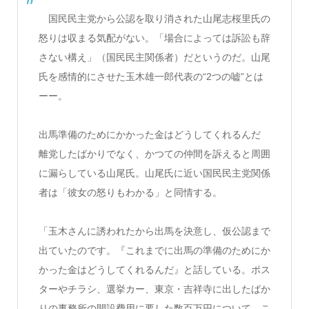
国民民主党から公認を取り消された山尾志桜里氏の
怒りは収まる気配がない。「場合によっては訴訟も辞
さない構え」（国民民主関係者）だというのだ。山尾
氏を感情的にさせた玉木雄一郎代表の“2つの嘘”とは
ーー。
出馬準備のためにかかった金はどうしてくれるんだ
離党したばかりでなく、かつての仲間を訴えると周囲
に漏らしている山尾氏。山尾氏に近い国民民主党関係
者は「彼女の怒りもわかる」と同情する。
「玉木さんに誘われたから出馬を決意し、仮公認まで
出ていたのです。『これまでに出馬の準備のためにか
かった金はどうしてくれるんだ』と話している。ポス
ターやチラシ、選挙カー、東京・吉祥寺に出したばか
りの事務所の開設費用に要した数百万円について、こ