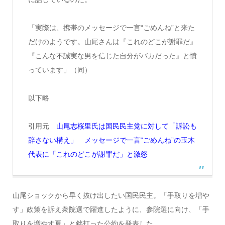
「実際は、携帯のメッセージで一言“ごめんね”と来た
だけのようです。山尾さんは『これのどこが謝罪だ』
『こんな不誠実な男を信じた自分がバカだった』と憤
っています」（同）
以下略
引用元
山尾志桜里氏は国民民主党に対して「訴訟も
辞さない構え」 メッセージで一言“ごめんね”の玉木
代表に「これのどこが謝罪だ」と激怒
山尾ショックから早く抜け出したい国民民主。「手取りを増や
す」政策を訴え衆院選で躍進したように、参院選に向け、「手
取りを増やす夏」と銘打った公約を発表した。