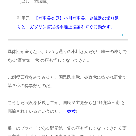
（出典 衆議院）
引用元
【幹事長会見】小川幹事長、参院選の振り返
りと「ガソリン暫定税率廃止法案をすぐに動かす」
具体性が全くない、いつも通りの小川さんだが、唯一の誇りで
ある“野党第一党”の座も怪しくなってきた。
比例得票数をみてみると、国民民主党、参政党に抜かれ野党で
第３位の得票数なのだ。
こうした状況を反映してか、国民民主党からは“野党第三党”と
揶揄されているというのだ。（
参考
）
唯一のプライドである野党第一党の座も怪しくなってきた立憲