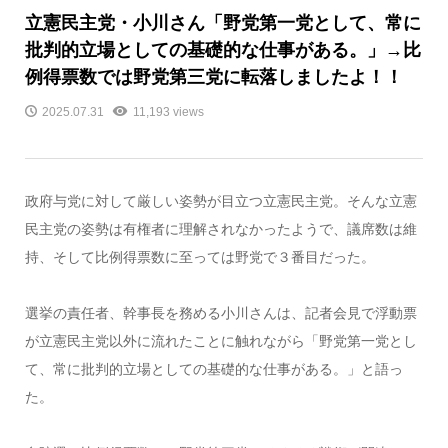
立憲民主党・小川さん「野党第一党として、常に
批判的立場としての基礎的な仕事がある。」→比
例得票数では野党第三党に転落しましたよ！！
2025.07.31
11,193 views
政府与党に対して厳しい姿勢が目立つ立憲民主党。そんな立憲
民主党の姿勢は有権者に理解されなかったようで、議席数は維
持、そして比例得票数に至っては野党で３番目だった。
選挙の責任者、幹事長を務める小川さんは、記者会見で浮動票
が立憲民主党以外に流れたことに触れながら「野党第一党とし
て、常に批判的立場としての基礎的な仕事がある。」と語っ
た。