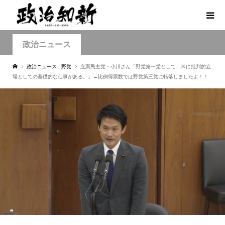
政治ニュース
政治ニュース
,
野党
立憲民主党・小川さん「野党第一党として、常に批判的立
場としての基礎的な仕事がある。」→比例得票数では野党第三党に転落しましたよ！！