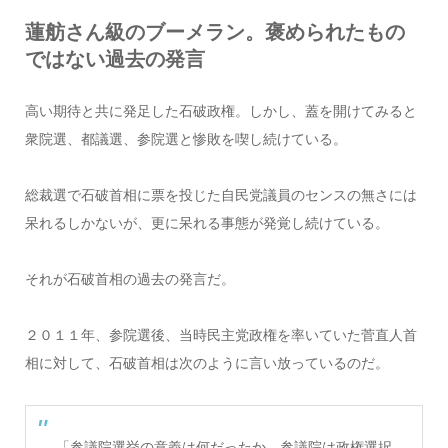
蓮舫さん級のブーメラン。褒められたもの
ではない過去の発言
高い期待と共に発足した石破政権。しかし、蓋を開けてみると
衆院選、都議選、参院選と惨敗を喫し続けている。
総裁選で石破首相に票を投じた自民党議員のセンスの無さには
呆れるしかないが、更に呆れる事態が発覚し続けている。
それが石破首相の過去の発言だ。
２０１１年、参院選後、当時民主党政権を率いていた菅直人首
相に対して、石破首相は次のように言い放っているのだ。
「参議院選挙の意義は何だったか。参議院は政権選択