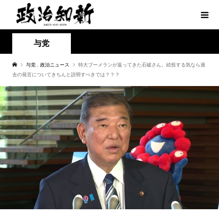
与党
与党
,
政治ニュース
特大ブーメランが返ってきた石破さん。続投する気なら過
去の発言についてきちんと説明すべきでは？？？