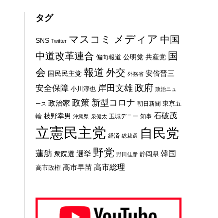
タグ
メディア
マスコミ
中国
SNS
Twitter
国
中道改革連合
公明党
共産党
偏向報道
会
報道
外交
安倍晋三
国民民主党
外務省
政府
岸田文雄
安全保障
小川淳也
政治ニュ
新型コロナ
政策
政治家
東京五
朝日新聞
ース
石破茂
枝野幸男
輪
玉城デニー
知事
沖縄県
泉健太
立憲民主党
自民党
経済
総裁選
野党
蓮舫
選挙
韓国
衆院選
静岡県
野田佳彦
高市総理
高市早苗
高市政権