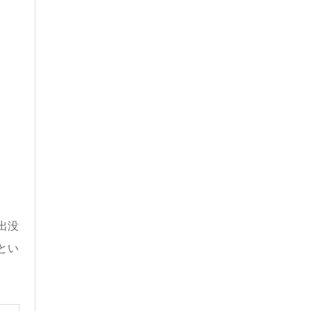
出没
とい