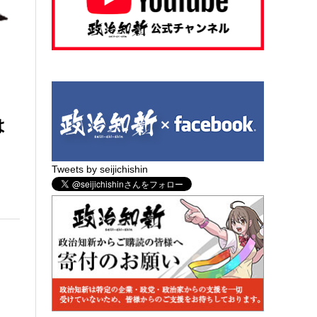
は
Tweets by seijichishin