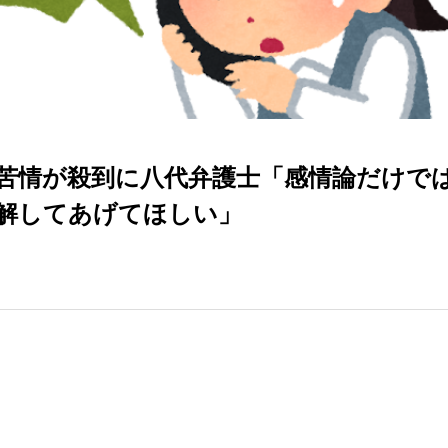
苦情が殺到に八代弁護士「感情論だけで
解してあげてほしい」