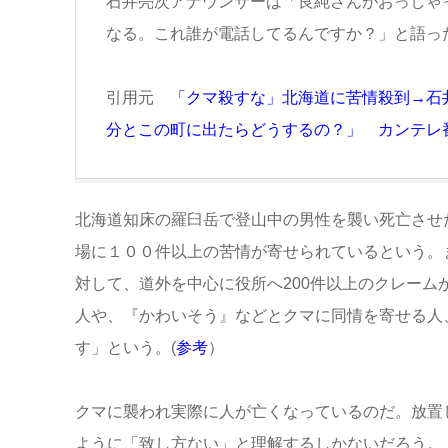
石井亮次アナウンサーは「良純さんがおっしゃ
なる。これ誰が電話してるんですか？」と語っ
引用元
「クマ殺すな」北海道に苦情殺到→石
分とこの町に出たらどうするの？」 カンテレ
北海道知床の羅臼岳で登山中の男性を襲い死亡させ
場に１００件以上の苦情が寄せられているという。
対して、道外を中心に役所へ200件以上のクレー
人や、『かわいそう』などとクマに同情を寄せる人
す」という。(
参考
）
クマに襲われ実際に人が亡くなっているのだ。放置
ように「致し方ない」と理解するしかないだろう。