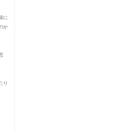
猿に
のか
思
たり