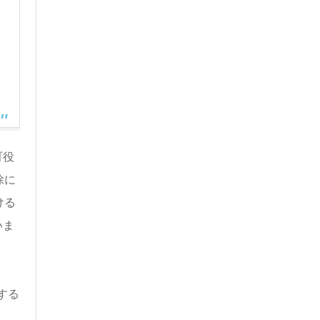
町役
除に
ける
いま
する