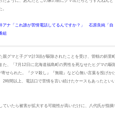
ったように、あんたとこの家の前にクマ出たらどうすんねんと
た。
井アナ「これ誰が苦情電話してるんですか？」 石原良純「自
番組
た親グマと子グマ計3頭が駆除されたことを受け、管轄の斜里
また、「7月12日に北海道福島町の男性を死なせたヒグマの駆
ムが寄せられた。『クマ殺し』『無能』など心無い言葉を投げか
、2時間以上、電話口で苦情を言い続けたケースもあったとい
していたら被害が拡大する可能性が高いだけに、八代氏が指摘