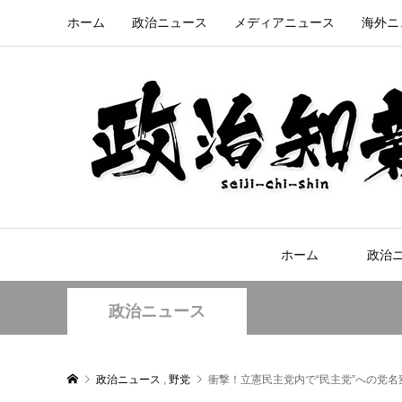
ホーム
政治ニュース
メディアニュース
海外ニ
ホーム
政治
政治ニュース
政治ニュース
,
野党
衝撃！立憲民主党内で“民主党”への党