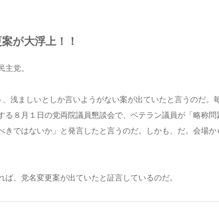
更案が大浮上！！
民主党。
言う、浅ましいとしか言いようがない案が出ていたと言うのだ。
する８月１日の党両院議員懇談会で、ベテラン議員が「略称問
べきではないか」と発言したと言うのだ。しかも、だ。会場か
れば、党名変更案が出ていたと証言しているのだ。