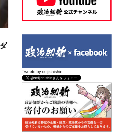
エダ
Tweets by seijichishin