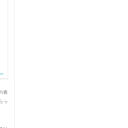
の表
らっ