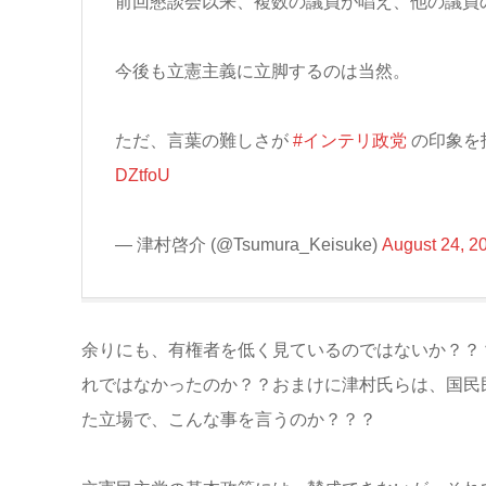
前回懇談会以来、複数の議員が唱え、他の議員
今後も立憲主義に立脚するのは当然。
ただ、言葉の難しさが
#インテリ政党
の印象を
DZtfoU
— 津村啓介 (@Tsumura_Keisuke)
August 24, 2
余りにも、有権者を低く見ているのではないか？？
れではなかったのか？？おまけに津村氏らは、国民
た立場で、こんな事を言うのか？？？