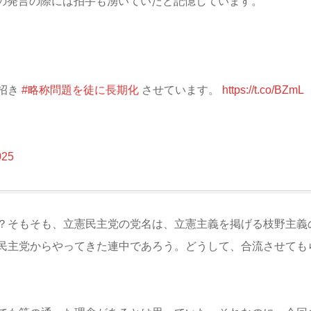
の発言の際には拍手も湧いていたと記憶しています。
招き
#略称問題を徒に長期化
させています。
https://t.co/BZmL
025
？そもそも、立憲民主党の党名は、立憲主義を掲げる枝野主義
民主党からやってきた連中であろう。どうして、合流させても