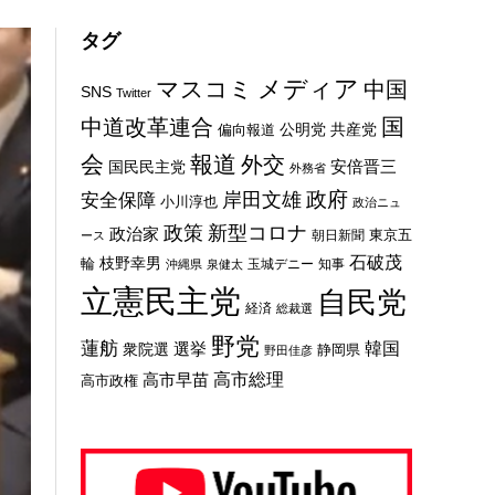
タグ
メディア
マスコミ
中国
SNS
Twitter
国
中道改革連合
公明党
共産党
偏向報道
会
報道
外交
安倍晋三
国民民主党
外務省
政府
岸田文雄
安全保障
小川淳也
政治ニュ
新型コロナ
政策
政治家
東京五
朝日新聞
ース
石破茂
枝野幸男
輪
玉城デニー
知事
沖縄県
泉健太
立憲民主党
自民党
経済
総裁選
野党
蓮舫
選挙
韓国
衆院選
静岡県
野田佳彦
高市総理
高市早苗
高市政権