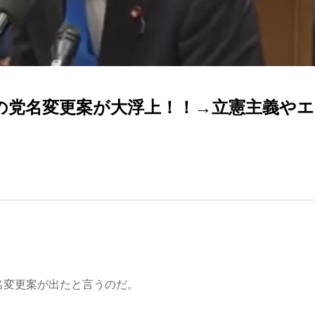
への党名変更案が大浮上！！→立憲主義や
名変更案が出たと言うのだ。