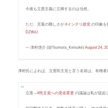
今後も立憲主義に立脚するのは当然。
ただ、言葉の難しさが
#インテリ政党
の印象を
DZtfoU
— 津村啓介 (@Tsumura_Keisuke)
August 24, 2
津村氏によれば、立憲民主党と言う名前は、有権者
立憲→
#民主党への党名変更
の議論は私が提起