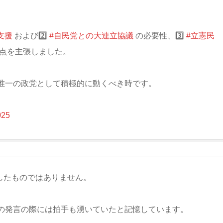
支援
および2️⃣
#自民党との大連立協議
の必要性、3️⃣
#立憲民
点を主張しました。
唯一の政党として積極的に動くべき時です。
025
したものではありません。
の発言の際には拍手も湧いていたと記憶しています。