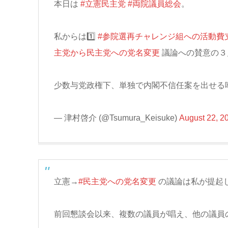
本日は
#立憲民主党
#両院議員総会
。
私からは1️⃣
#参院選再チャレンジ組への活動費
主党から民主党への党名変更
議論への賛意の３
少数与党政権下、単独で内閣不信任案を出せる
— 津村啓介 (@Tsumura_Keisuke)
August 22, 2
立憲→
#民主党への党名変更
の議論は私が提起
前回懇談会以来、複数の議員が唱え、他の議員