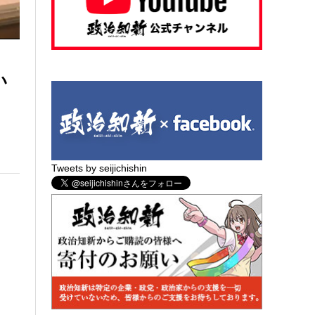
い
Tweets by seijichishin