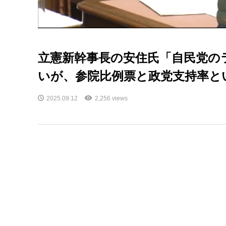
立憲新幹事長の安住氏「自民党の
いが、参院比例票と政党支持率と
2025.09.12
2,256 views