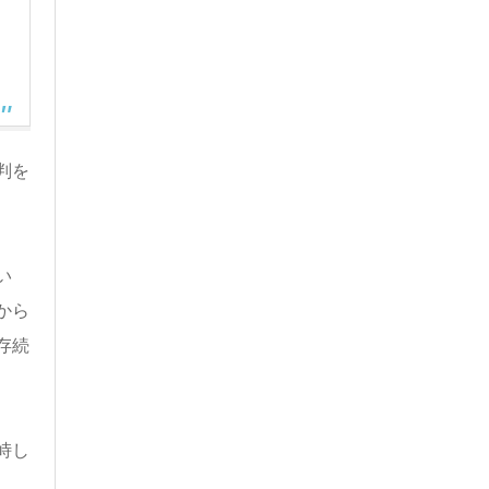
判を
い
から
存続
峙し