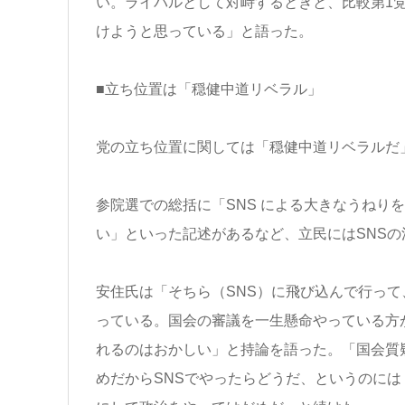
い。ライバルとして対峙するときと、比較第1
けようと思っている」と語った。
■立ち位置は「穏健中道リベラル」
党の立ち位置に関しては「穏健中道リベラルだ
参院選での総括に「SNS による大きなうねり
い」といった記述があるなど、立民にはSNSの
安住氏は「そちら（SNS）に飛び込んで行っ
っている。国会の審議を一生懸命やっている方
れるのはおかしい」と持論を語った。「国会質
めだからSNSでやったらどうだ、というのに