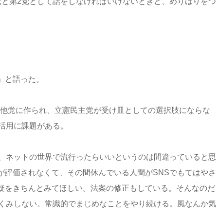
党と第2党として話をしなければいけないときと、めりはりをつ
」と語った。
を他党に作られ、立憲民主党が受け皿としての選択肢にならな
活用に課題がある。
て、ネットの世界で流行ったらいいというのは間違っていると思
が評価されなくて、その間休んでいる人間がSNSでもてはやさ
疑をきちんとみてほしい。法案の修正もしている。そんなのだ
はくみしない。常識的でまじめなことをやり続ける。風なんか気