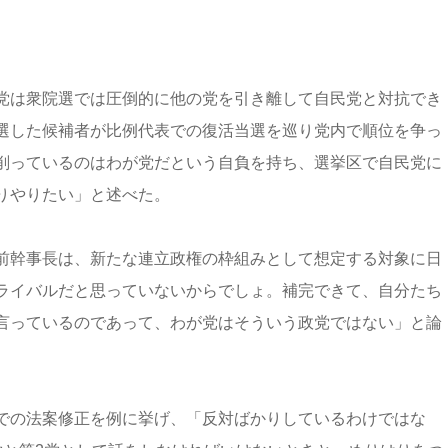
」
党は衆院選では圧倒的に他の党を引き離して自民党と対抗でき
選した候補者が比例代表での復活当選を巡り党内で順位を争っ
削っているのはわが党だという自負を持ち、選挙区で自民党に
りやりたい」と述べた。
前幹事長は、新たな連立政権の枠組みとして想定する対象に日
ライバルだと思っていないからでしょ。補完できて、自分たち
言っているのであって、わが党はそういう政党ではない」と論
での法案修正を例に挙げ、「反対ばかりしているわけではな