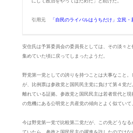
にして政治をやってはだめだ」と続けた。
引用元
「自民のライバルはうちだけ」立民・
安住氏は予算委員会の委員長としては、その淡々と
集めていた頃に戻ってしまったようだ。
野党第一党としての誇りを持つことは大事なこと。
が、比例票は参政党と国民民主党に負けて第４党だ
離れている証拠。参政党と国民民主は若者世代と現
の危機にある公明党と共産党の傾向とよく似ていて
今は野党第一党で比較第二党だが、この先どうなる
ていたら、参政と国民民主の躍進を許したのではな