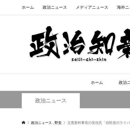
ホーム
政治ニュース
メディアニュース
海外ニ
ホーム
政治
政治ニュース
政治ニュース
,
野党
立憲新幹事長の安住氏「自民党のライバ