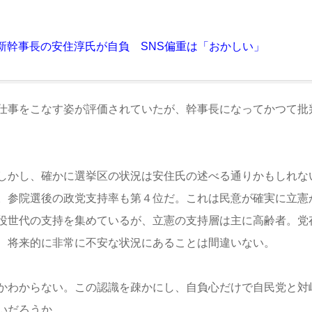
新幹事長の安住淳氏が自負 SNS偏重は「おかしい」
仕事をこなす姿が評価されていたが、幹事長になってかつて批
しかし、確かに選挙区の状況は安住氏の述べる通りかもしれな
。参院選後の政党支持率も第４位だ。これは民意が確実に立憲
役世代の支持を集めているが、立憲の支持層は主に高齢者。党
、将来的に非常に不安な状況にあることは間違いない。
かわからない。この認識を疎かにし、自負心だけで自民党と対
いだろうか。