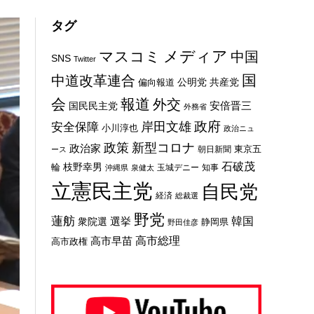
タグ
メディア
マスコミ
中国
SNS
Twitter
国
中道改革連合
公明党
共産党
偏向報道
会
報道
外交
安倍晋三
国民民主党
外務省
政府
岸田文雄
安全保障
小川淳也
政治ニュ
新型コロナ
政策
政治家
東京五
朝日新聞
ース
石破茂
枝野幸男
輪
玉城デニー
知事
沖縄県
泉健太
立憲民主党
自民党
経済
総裁選
野党
蓮舫
選挙
韓国
衆院選
静岡県
野田佳彦
高市総理
高市早苗
高市政権