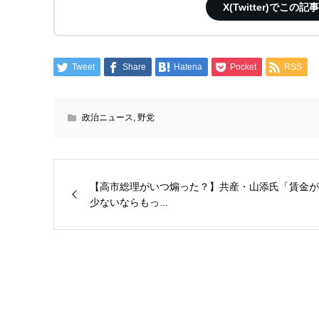
X(Twitter)で
Tweet
Share
Hatena
Pocket
RSS
政治ニュース
,
野党
【高市総理がいつ煽った？】共産・山添氏「賃金が
少ないならもっ...