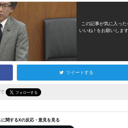
この記事が気に入った
いいね ! をお願いしま
ツイートする
r で
ースに関するXの反応・意見を見る