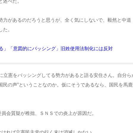
と述べた。
勢力があるのだろうと思うが、全く気にしないで、毅然と中道
した。
れる」「意図的にバッシング」旧姓使用法制化には反対
に立憲をバッシングしてる勢力があると語る安住さん。自分ら
“国民の声”ということなのか。仮にそうであるなら、国民を馬鹿
委員会質疑が稚拙、ＳＮＳでの炎上が原因だ。
なければ立憲民主党の行く末は消滅しかない。