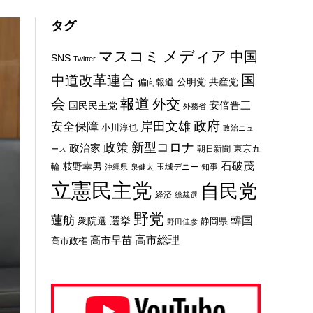
タグ
メディア
マスコミ
中国
SNS
Twitter
国
中道改革連合
公明党
共産党
偏向報道
会
報道
外交
安倍晋三
国民民主党
外務省
政府
岸田文雄
安全保障
小川淳也
政治ニュ
新型コロナ
政策
政治家
東京五
朝日新聞
ース
石破茂
枝野幸男
輪
玉城デニー
知事
沖縄県
泉健太
立憲民主党
自民党
経済
総裁選
野党
蓮舫
選挙
韓国
衆院選
静岡県
野田佳彦
高市総理
高市早苗
高市政権