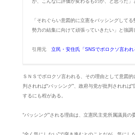
が、こんなに評価が変わるものか、と思った」
「それぐらい意図的に立憲をバッシングしてる
勢力の結集に向けて頑張っていきたい」と強調
引用元
立民・安住氏「SNSでボロクソ言わ
ＳＮＳでボロクソ言われる、その理由として意図的
判されれば“バッシング”、政府与党が批判されれば
するにも程がある。
“バッシング”される理由は、立憲民主党所属議員の
“全く気にしない”で突き進むとのことだが、気にし