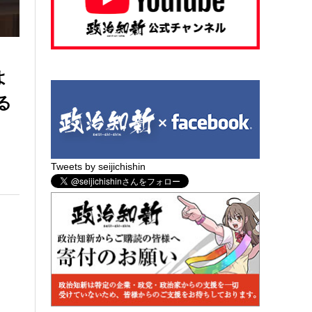
よ
る
Tweets by seijichishin