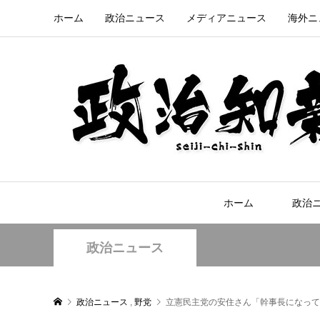
ホーム
政治ニュース
メディアニュース
海外ニ
ホーム
政治
政治ニュース
政治ニュース
,
野党
立憲民主党の安住さん「幹事長になって