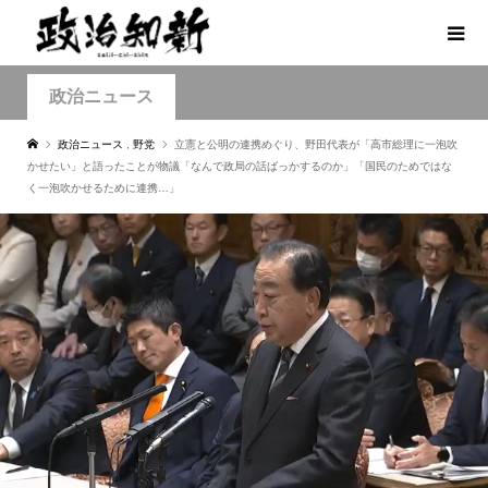
政治ニュース
政治ニュース
,
野党
立憲と公明の連携めぐり、野田代表が「高市総理に一泡吹
かせたい」と語ったことが物議「なんで政局の話ばっかするのか」「国民のためではな
く一泡吹かせるために連携…」