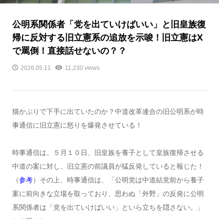
公明系関係者「党を出ていけばいい」と旧皇族復
帰に反対する旧立憲系の追放を示唆！旧立憲はX
で罵倒！直接話せないの？？
2026.05.11
11,230 views
猫かぶりで下手に出ていたのか？中道改革連合の旧公明系が時
事通信に旧立憲に怒りを爆発させている！
時事通信は、５月１０日、旧皇族を養子として皇族復帰させる
中道の案に対し、旧立憲の前議員が猛反発していると報じた！
（
参考
）その上、時事通信は、「公明党は中道結党前から養子
案に前向きな立場を取っており、思わぬ「外野」の反発に公明
系関係者は「党を出ていけばいい」といら立ちを隠さない。」