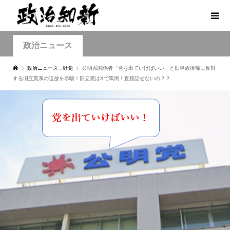
政治ニュース
政治ニュース
,
野党
公明系関係者「党を出ていけばいい」と旧皇族復帰に反対
する旧立憲系の追放を示唆！旧立憲はXで罵倒！直接話せないの？？