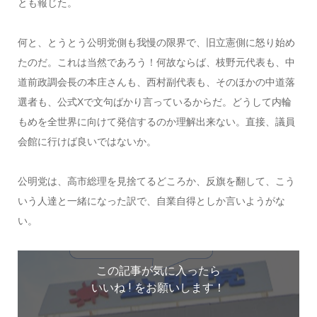
とも報じた。
何と、とうとう公明党側も我慢の限界で、旧立憲側に怒り始め
たのだ。これは当然であろう！何故ならば、枝野元代表も、中
道前政調会長の本庄さんも、西村副代表も、そのほかの中道落
選者も、公式Xで文句ばかり言っているからだ。どうして内輪
もめを全世界に向けて発信するのか理解出来ない。直接、議員
会館に行けば良いではないか。
公明党は、高市総理を見捨てるどころか、反旗を翻して、こう
いう人達と一緒になった訳で、自業自得としか言いようがな
い。
この記事が気に入ったら
いいね ! をお願いします！