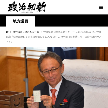
地方議員
地方議員
,
政治ニュース
沖縄県の玉城さんのテキトーっぷりが明らかに…沖縄
県議「知事が珍しく防災の発信してると思ったら、9年前（知事就任前）の広報課のポス
ト！」