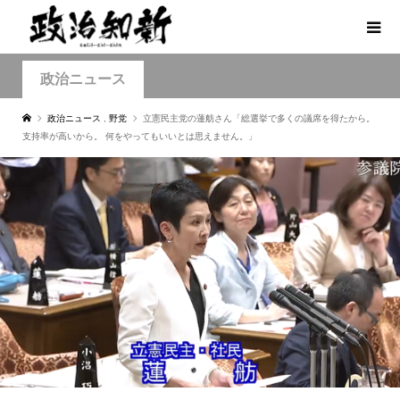
政治ニュース
政治ニュース
,
野党
立憲民主党の蓮舫さん「総選挙で多くの議席を得たから。
支持率が高いから。 何をやってもいいとは思えません。」