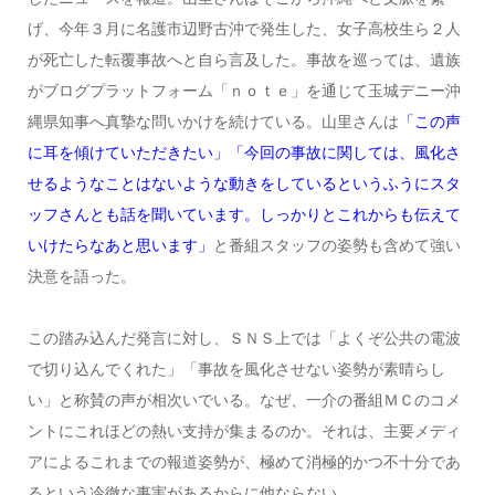
げ、今年３月に名護市辺野古沖で発生した、女子高校生ら２人
が死亡した転覆事故へと自ら言及した。事故を巡っては、遺族
がブログプラットフォーム「ｎｏｔｅ」を通じて玉城デニー沖
縄県知事へ真摯な問いかけを続けている。山里さんは
「この声
に耳を傾けていただきたい」「今回の事故に関しては、風化さ
せるようなことはないような動きをしているというふうにスタ
ッフさんとも話を聞いています。しっかりとこれからも伝えて
いけたらなあと思います」
と番組スタッフの姿勢も含めて強い
決意を語った。
この踏み込んだ発言に対し、ＳＮＳ上では「よくぞ公共の電波
で切り込んでくれた」「事故を風化させない姿勢が素晴らし
い」と称賛の声が相次いでいる。なぜ、一介の番組ＭＣのコメ
ントにこれほどの熱い支持が集まるのか。それは、主要メディ
アによるこれまでの報道姿勢が、極めて消極的かつ不十分であ
るという冷徹な事実があるからに他ならない。