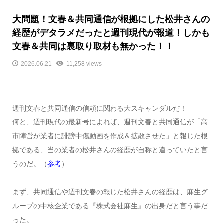
大問題！文春＆共同通信が根拠にした松井さんの
経歴がデタラメだったと週刊現代が報道！しかも
文春＆共同は裏取り取材も無かった！！
2026.06.21
11,258 views
週刊文春と共同通信の信頼に関わる大スキャンダルだ！
何と、週刊現代の最新号によれば、週刊文春と共同通信が「高
市陣営が業者に誹謗中傷動画を作成＆拡散させた」と報じた根
拠である、当の業者の松井さんの経歴が自称と違っていたと言
うのだ。（
参考
）
まず、共同通信や週刊文春の報じた松井さんの経歴は、麻生グ
ループの中核企業である『株式会社麻生』の出身だと言う事だ
った。