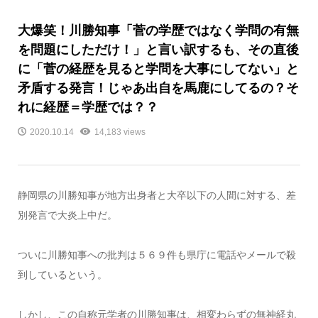
大爆笑！川勝知事「菅の学歴ではなく学問の有無
を問題にしただけ！」と言い訳するも、その直後
に「菅の経歴を見ると学問を大事にしてない」と
矛盾する発言！じゃあ出自を馬鹿にしてるの？そ
れに経歴＝学歴では？？
2020.10.14
14,183 views
静岡県の川勝知事が地方出身者と大卒以下の人間に対する、差
別発言で大炎上中だ。
ついに川勝知事への批判は５６９件も県庁に電話やメールで殺
到しているという。
しかし、この自称元学者の川勝知事は、相変わらずの無神経丸