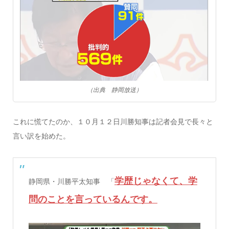
（出典 静岡放送）
これに慌てたのか、１０月１２日川勝知事は記者会見で長々と
言い訳を始めた。
学歴じゃなくて、学
静岡県・川勝平太知事 「
問のことを言っているんです。