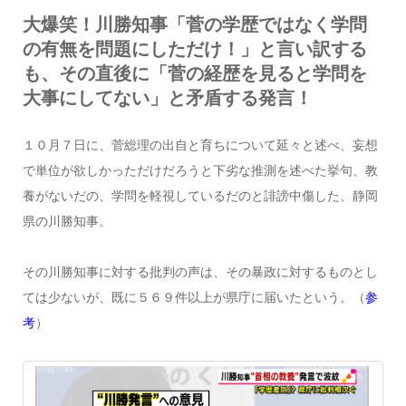
大爆笑！川勝知事「菅の学歴ではなく学問
の有無を問題にしただけ！」と言い訳する
も、その直後に「菅の経歴を見ると学問を
大事にしてない」と矛盾する発言！
１０月７日に、菅総理の出自と育ちについて延々と述べ、妄想
で単位が欲しかっただけだろうと下劣な推測を述べた挙句、教
養がないだの、学問を軽視しているだのと誹謗中傷した、静岡
県の川勝知事。
その川勝知事に対する批判の声は、その暴政に対するものとし
ては少ないが、既に５６９件以上が県庁に届いたという。（
参
考
）