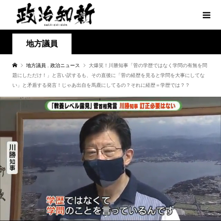
地方議員
地方議員
,
政治ニュース
大爆笑！川勝知事「菅の学歴ではなく学問の有無を問
題にしただけ！」と言い訳するも、その直後に「菅の経歴を見ると学問を大事にしてな
い」と矛盾する発言！じゃあ出自を馬鹿にしてるの？それに経歴＝学歴では？？