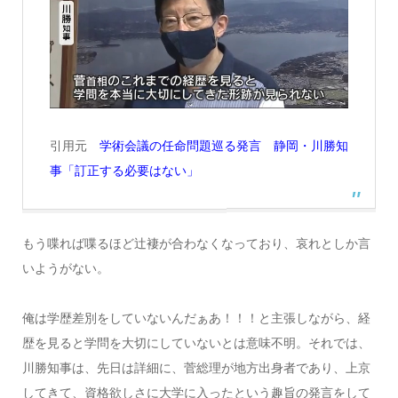
引用元
学術会議の任命問題巡る発言 静岡・川勝知
事「訂正する必要はない」
もう喋れば喋るほど辻褄が合わなくなっており、哀れとしか言
いようがない。
俺は学歴差別をしていないんだぁあ！！！と主張しながら、経
歴を見ると学問を大切にしていないとは意味不明。それでは、
川勝知事は、先日は詳細に、菅総理が地方出身者であり、上京
してきて、資格欲しさに大学に入ったという趣旨の発言をして