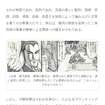
それが称賛であれ、批判であれ、言葉の美しい配列、韻律、音
調、詞藻、洒脱、品格、高貴さを知性によって編み上げた文章
を書くのが教養人だろう。例えば、建武の新政を皮肉った二条
河原の落書や陳琳による曹操への檄文がそれである。
（出典 蒼天航路 陳琳の檄文は、侮辱された曹操ですら感動させ、後
に家臣に登用した。川勝知事も少しでも教養があるならば、これくらい
できないのか？）
しかし、川勝知事はそれが出来ない。たんなるマウンティング