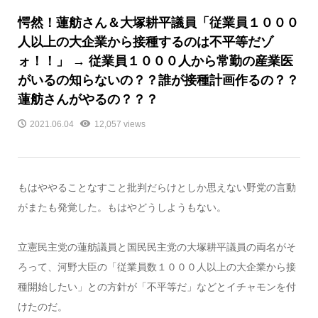
愕然！蓮舫さん＆大塚耕平議員「従業員１０００
人以上の大企業から接種するのは不平等だゾ
ォ！！」 → 従業員１０００人から常勤の産業医
がいるの知らないの？？誰が接種計画作るの？？
蓮舫さんがやるの？？？
2021.06.04
12,057 views
もはややることなすこと批判だらけとしか思えない野党の言動
がまたも発覚した。もはやどうしようもない。
立憲民主党の蓮舫議員と国民民主党の大塚耕平議員の両名がそ
ろって、河野大臣の「従業員数１０００人以上の大企業から接
種開始したい」との方針が「不平等だ」などとイチャモンを付
けたのだ。