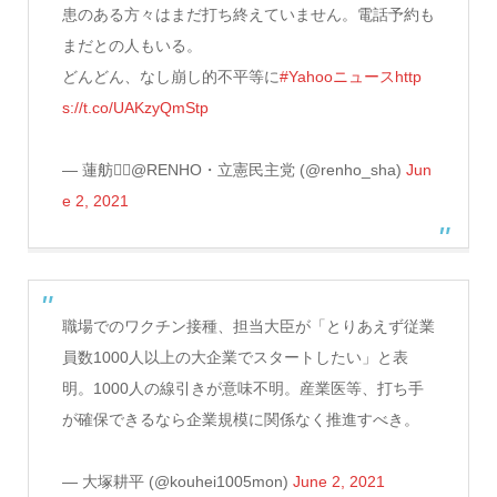
患のある方々はまだ打ち終えていません。電話予約も
まだとの人もいる。
どんどん、なし崩し的不平等に
#Yahooニュース
http
s://t.co/UAKzyQmStp
— 蓮舫🙋‍♀️@RENHO・立憲民主党 (@renho_sha)
Jun
e 2, 2021
職場でのワクチン接種、担当大臣が「とりあえず従業
員数1000人以上の大企業でスタートしたい」と表
明。1000人の線引きが意味不明。産業医等、打ち手
が確保できるなら企業規模に関係なく推進すべき。
— 大塚耕平 (@kouhei1005mon)
June 2, 2021