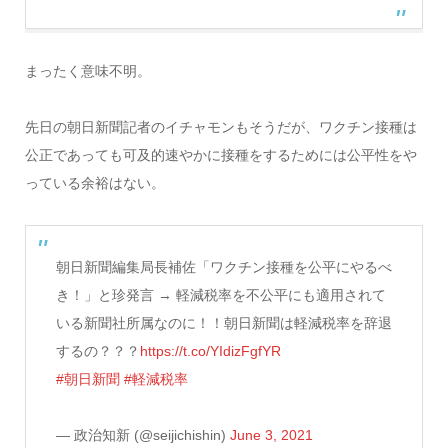
まったく意味不明。
先日の朝日新聞記者のイチャモンもそうだが、ワクチン接種は
公正であっても可及的速やかに接種をするためには公平性をや
っている余裕はない。
朝日新聞編集局長補佐「ワクチン接種を公平にやるべ
き！」と珍発言 → 軽減税率を不公平にも適用されて
いる新聞社所属なのに！！朝日新聞は軽減税率を辞退
するの？？？
https://t.co/YIdizFgfYR
#朝日新聞
#軽減税率
— 政治知新 (@seijichishin)
June 3, 2021