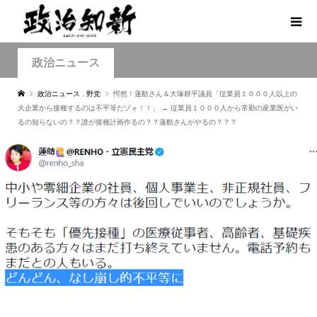
政治ニュース
政治ニュース
,
野党
愕然！蓮舫さん＆大塚耕平議員「従業員１０００人以上の
大企業から接種するのは不平等だゾォ！！」 → 従業員１０００人から常勤の産業医がい
るの知らないの？？誰が接種計画作るの？？蓮舫さんがやるの？？？