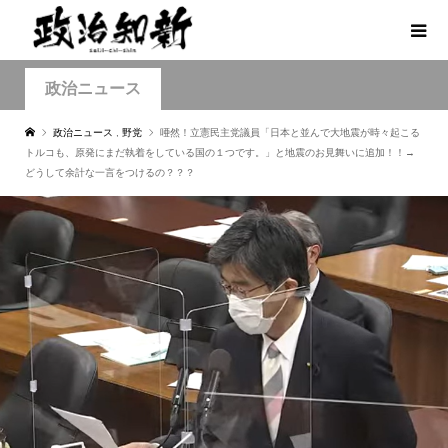
政治ニュース
政治ニュース
,
野党
唖然！立憲民主党議員「日本と並んで大地震が時々起こる
トルコも、原発にまだ執着をしている国の１つです。」と地震のお見舞いに追加！！→
どうして余計な一言をつけるの？？？