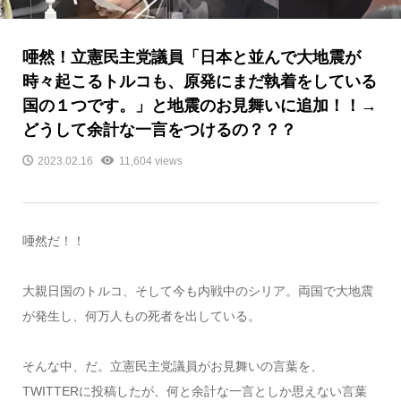
唖然！立憲民主党議員「日本と並んで大地震が
時々起こるトルコも、原発にまだ執着をしている
国の１つです。」と地震のお見舞いに追加！！→
どうして余計な一言をつけるの？？？
2023.02.16
11,604 views
唖然だ！！
大親日国のトルコ、そして今も内戦中のシリア。両国で大地震
が発生し、何万人もの死者を出している。
そんな中、だ。立憲民主党議員がお見舞いの言葉を、
TWITTERに投稿したが、何と余計な一言としか思えない言葉