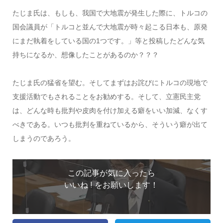
たじま氏は、もしも、我国で大地震が発生した際に、トルコの
国会議員が「トルコと並んで大地震が時々起こる日本も、原発
にまだ執着をしている国の1つです。」等と投稿したどんな気
持ちになるか、想像したことがあるのか？？？
たじま氏の猛省を望む。そしてまずはお詫びにトルコの現地で
支援活動でもされることをお勧めする。そして、立憲民主党
は、どんな時も批判や皮肉を付け加える癖をいい加減、なくす
べきである。いつも批判を重ねているから、そういう癖が出て
しまうのであろう。
この記事が気に入ったら
いいね ! をお願いします！