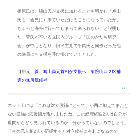
篠原氏は、鳩山氏が支援に加わることも明かし「鳩山
氏も（会見に）来ていただけることになっていたが、
ちょっと海外に行ってしまって来られない」と説明し
た。菅氏が率いる立民内グループ「国のかたち研究
会」が中心となり、旧民主党で平岡氏と同僚だった他
の議員にも支援を呼び掛けていくとした。
引用元
菅、鳩山両元首相が支援へ 衆院山口２区補
選の無所属候補
ネット上には「これは対立候補にとって、小西に加えてまたと
ない最強の応援団が現れましたね。この総理経験2人は自分が
世間からどう見られているのか、分かっていないのでしょう」
「その元首相2人が応援すると対立候補に有利になるので