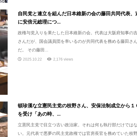
自民党と連立を組んだ日本維新の会の藤田共同代表、
に安倍元総理につ...
政権与党入りを果たした日本維新の会。代表は大阪府知事の
さんだが、国会議員団を率いるのが共同代表を務める藤田さ
だ。 その藤田...
2025.10.22
2,176 views
頓珍漢な立憲民主党の枝野さん、安保法制成立から１
を受け「あの時、...
立憲民主党で目立つ古い政治家。それは何も執行部だけでは
い。元代表で悪夢の民主党政権では官房長官を務めていた枝