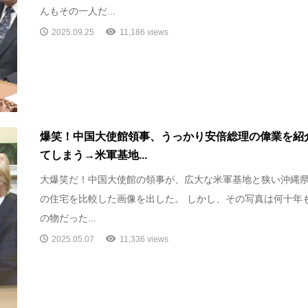
んもその一人だ...
2025.09.25
11,186 views
爆笑！中国大使館領事、うっかり安倍総理の偉業を紹
てしまう→米軍基地...
大爆笑だ！中国大使館の領事が、広大な米軍基地と狭い沖縄
の住宅を比較した画像を出した。 しかし、その写真は何十年
の物だった...
2025.05.07
11,336 views