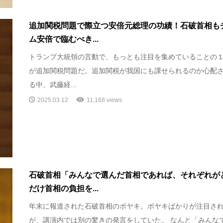
追加関税問題で際立つ安倍元総理の功績！石破首相も
ム安倍で臨むべき...
トランプ大統領の言動で、もっとも注目を集めていることの
が追加関税問題だ。追加関税が我国にも課せられるのか心配
る中、武藤経...
2025.03.12
11,168 views
石破首相「みんなで選んだ首相であれば、それぞれが
だけ首相の負担を...
年末に報道された石破首相のボヤキ。ボヤキばかりが注目さ
が、講演内では別の驚きの発言をしていた。 なんと「みんな