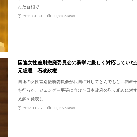
んだ首相で...
2025.01.08
11,320 views
国連女性差別撤廃委員会の暴挙に厳しく対応していた
元総理！石破政権...
国連の女性差別撤廃委員会が我国に対してとんでもない内政
を行った。ジェンダー平等に向けた日本政府の取り組みに対
見解を発表し...
2024.11.26
11,159 views