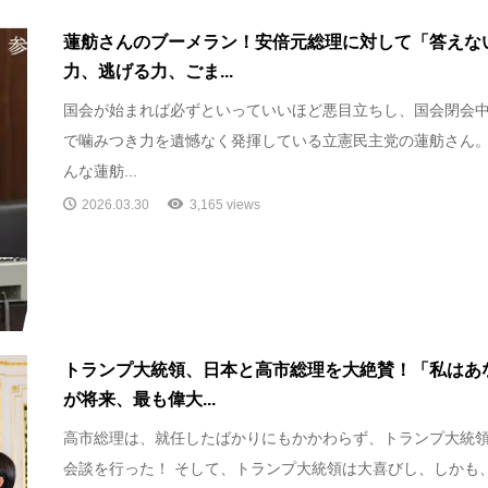
蓮舫さんのブーメラン！安倍元総理に対して「答えな
力、逃げる力、ごま...
国会が始まれば必ずといっていいほど悪目立ちし、国会閉会中
で噛みつき力を遺憾なく発揮している立憲民主党の蓮舫さん。
んな蓮舫...
2026.03.30
3,165 views
トランプ大統領、日本と高市総理を大絶賛！「私はあ
が将来、最も偉大...
高市総理は、就任したばかりにもかかわらず、トランプ大統
会談を行った！ そして、トランプ大統領は大喜びし、しかも