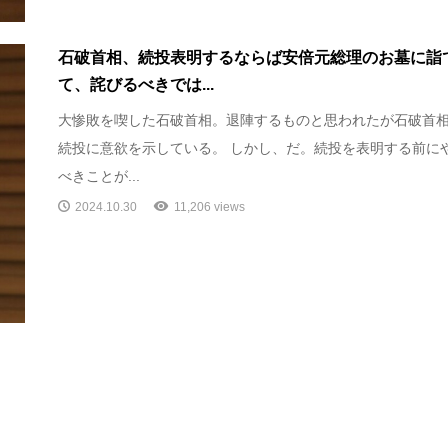
石破首相、続投表明するならば安倍元総理のお墓に詣
て、詫びるべきでは...
大惨敗を喫した石破首相。退陣するものと思われたが石破首
続投に意欲を示している。 しかし、だ。続投を表明する前に
べきことが...
2024.10.30
11,206 views