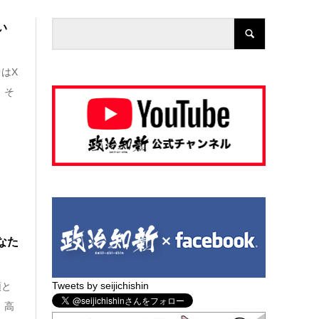
い
はX
 そ
なた
Tweets by seijichishin
領と
、高