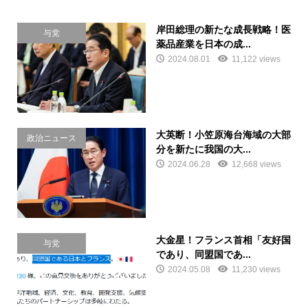
岸田総理の新たな成長戦略！医
与党
薬品産業を日本の成...
2024.08.01
11,122 views
大英断！小笠原海台海域の大部
政治ニュース
分を新たに我国の大...
2024.06.28
12,668 views
大金星！フランス首相「友好国
与党
であり、同盟国であ...
2024.05.08
11,230 views