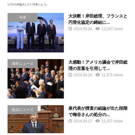
大決断！岸田総理、フランスと
与党
円滑化協定の締結に...
2024.05.08
12,247 views
大感動！アメリカ議会で岸田総
海外ニュース
理の言葉を引用して...
2024.04.26
11,372 views
泉代表が捜査の結論が出た段階
政治ニュース
で梅谷さんの処分の...
2024.04.17
11,257 views