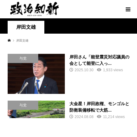
岸田文雄
岸田文雄
岸田さん「能登震災対応議員の
与党
会として能登に入っ...
2025.10.30
1,933 views
大金星！岸田政権、モンゴルと
与党
防衛装備移転で大筋...
2024.08.08
11,214 views