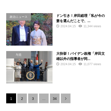
ドン引き！岸田総理「私が今の
政治ニュース
妻を選んだことで、...
2024.04.15
11,344 views
大快挙！バイデン政権「岸田文
与党
雄以外の指導者が同...
2024.04.15
11,077 views
1
2
3
…
34
