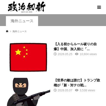
海外ニュース
海外ニュース
【入る前からルール破りの自
爆】中国、加入前に「...
2026.05.25
10,604 views
【世界の敵は誰だ】トランプ政
権が「新・対テロ戦...
2026.05.07
3,538 views