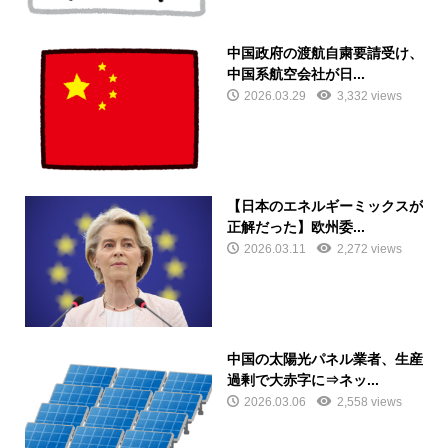
中国政府の渡航自粛要請受け、
中国系航空会社が日...
2026.03.29
3,332 views
【日本のエネルギーミックスが
正解だった】欧州委...
2026.03.11
2,272 views
中国の太陽光パネル業者、生産
過剰で大赤字に⇒ネッ...
2026.03.06
2,558 views