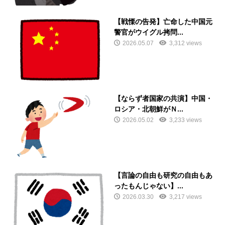
【戦慄の告発】亡命した中国元
警官がウイグル拷問...
2026.05.07
3,312 views
【ならず者国家の共演】中国・
ロシア・北朝鮮がＮ...
2026.05.02
3,233 views
【言論の自由も研究の自由もあ
ったもんじゃない】...
2026.03.30
3,217 views