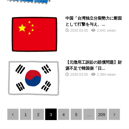
中国「台湾独立分裂勢力に断固
として打撃を与え、...
2026.03.05
2,441 views
【元徴用工訴訟の賠償問題】財
源不足で韓国側「日...
2026.03.05
2,394 views
1
2
3
4
5
…
209

