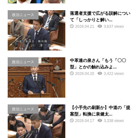
落選者支援で広がる誤解につい
政治ニュース
て「しっかりと解い...
2026.04.21
3,637 views
中革連の泉さん「もう「〇〇
政治ニュース
型」とかの触れ込みよ...
2026.04.20
3,422 views
【小手先の刷新か】中道の「提
政治ニュース
案型」転換に泉健太...
2026.04.17
3,338 views