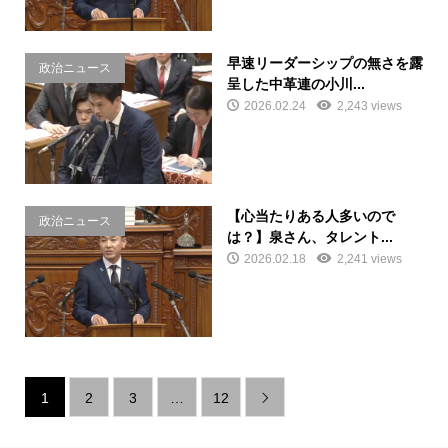
早速リーダーシップの無さを露
政治ニュース
呈した中革連の小川...
2026.02.24
2,243 views
【心当たりある人多いので
政治ニュース
は？】泉さん、タレント...
2026.02.18
2,241 views
1
2
3
…
12
