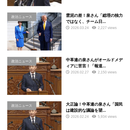
雲泥の差！泉さん「総理の独力
政治ニュース
ではなく、チーム日...
2026.03.24
2,227 views
中革連の泉さんがオールドメデ
政治ニュース
ィアに苦言！「報道...
2026.02.27
2,150 views
大正論！中革連の泉さん「国民
政治ニュース
は建設的な議論を望...
2026.02.24
5,934 views