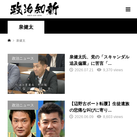
泉健太
泉健太
泉健太氏、党の「スキャンダル
政治ニュース
追及偏重」に苦言「...
2026.07.21
9,370 views
【辺野古ボート転覆】生徒遺族
政治ニュース
の悲痛な叫びに寄り...
2026.06.09
8,603 views