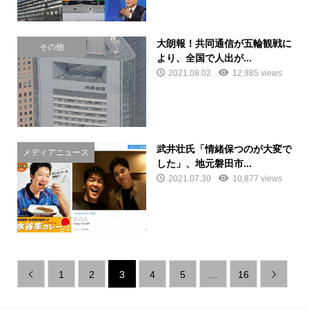
大朗報！共同通信が五輪観戦に
その他
より、全国で人出が...
2021.08.02
12,985 views
武井壮氏「情緒保つのが大変で
メディアニュース
した」、地元磐田市...
2021.07.30
10,877 views
1
2
3
4
5
…
16

