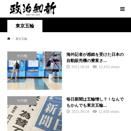
東京五輪
東京五輪
海外記者が感銘を受けた日本の
その他
自動販売機の豊富さ...
2021.08.04
12,433 views
毎日新聞は五輪憎し？！なんで
その他
もかんでも東京五輪...
2021.08.04
11,938 views