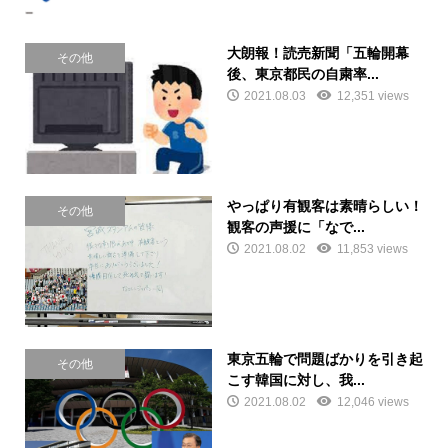
大朗報！読売新聞「五輪開幕
その他
後、東京都民の自粛率...
2021.08.03
12,351 views
やっぱり有観客は素晴らしい！
その他
観客の声援に「なで...
2021.08.02
11,853 views
東京五輪で問題ばかりを引き起
その他
こす韓国に対し、我...
2021.08.02
12,046 views