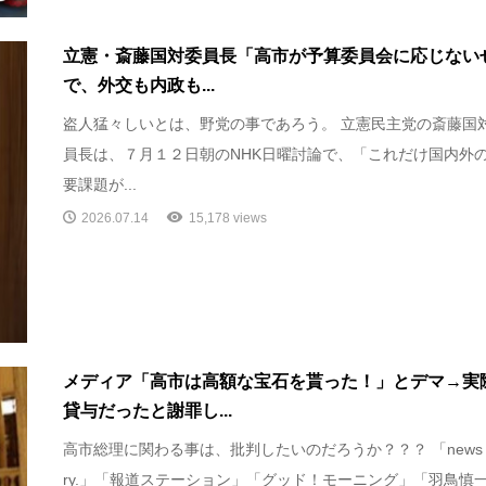
立憲・斎藤国対委員長「高市が予算委員会に応じない
で、外交も内政も...
盗人猛々しいとは、野党の事であろう。 立憲民主党の斎藤国
員長は、７月１２日朝のNHK日曜討論で、「これだけ国内外
要課題が...
2026.07.14
15,178 views
メディア「高市は高額な宝石を貰った！」とデマ→実
貸与だったと謝罪し...
高市総理に関わる事は、批判したいのだろうか？？？ 「news e
ry.」「報道ステーション」「グッド！モーニング」「羽鳥慎一.