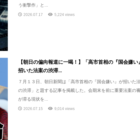
う衝撃作」と...
2026.07.17
5,224 views
【朝日の偏向報道に一喝！】「高市首相の『国会嫌い
招いた法案の渋滞...
７月１３日、朝日新聞は「高市首相の『国会嫌い』が招いた
の渋滞」と題する記事を掲載した。会期末を前に重要法案の
が滞る現状を...
2026.07.15
9,014 views