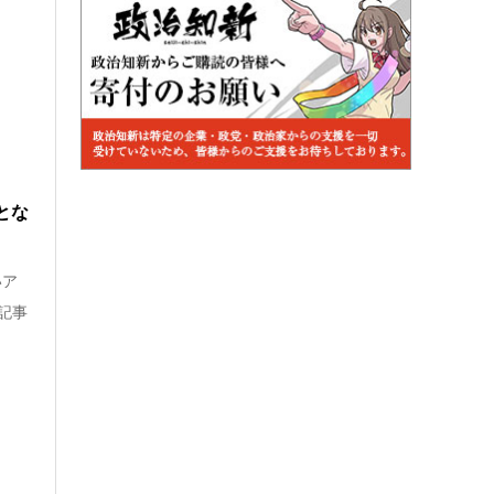
とな
いア
記事