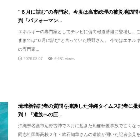
“６月に詰む”の専門家、今度は高市総理の被災地訪問
判「パフォーマン...
エネルギーの専門家としてテレビに偏向報道番組に登場し、
ままでは“６月に詰む”と言っていた境野さん。 今ではエネル
の専門家...
2026.08.07
6,681 views
琉球新報記者の質問を擁護した沖縄タイムス記者に批
到！「遺族への圧...
沖縄県名護市辺野古沖で３月に起きた船舶転覆事故で亡くな
同志社国際高校２年・武石知華さんの遺族が開いた記者会見