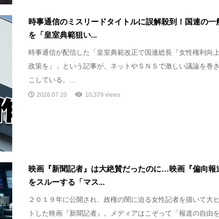
時事通信のミスリードタイトルに誤解殺到！国連の一
を「皇室典範狙い...
時事通信が配信した「皇室典範改正で国連総長『女性権利向
政策を』」という記事が、ネットやＳＮＳで激しい議論を巻
こしている。...
2026.07.20
10,379 views
映画『新聞記者』は大絶賛だったのに…映画『偏向報
をスルーする「マス...
２０１９年に公開され、政権の闇に迫る女性記者を描いて大
トした映画『新聞記者』。メディアはこぞって「報道の自由