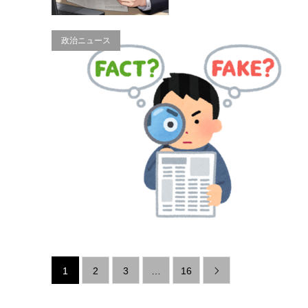
政治ニュース
1
2
3
…
16
