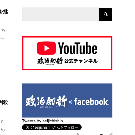
を批
この
ギー
判殺
Tweets by seijichishin
った
をめ