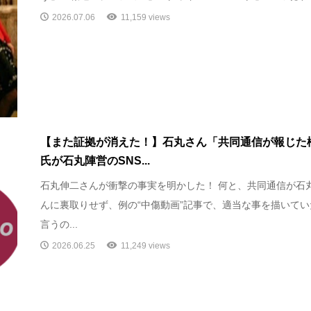
2026.07.06
11,159 views
【また証拠が消えた！】石丸さん「共同通信が報じた
氏が石丸陣営のSNS...
石丸伸二さんが衝撃の事実を明かした！ 何と、共同通信が石
んに裏取りせず、例の“中傷動画”記事で、適当な事を描いてい
言うの...
2026.06.25
11,249 views