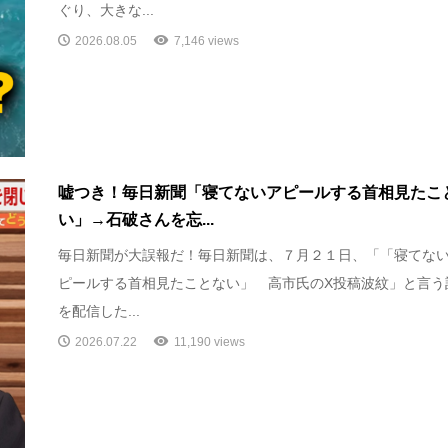
ぐり、大きな...
2026.08.05
7,146 views
嘘つき！毎日新聞「寝てないアピールする首相見たこ
い」→石破さんを忘...
毎日新聞が大誤報だ！毎日新聞は、７月２１日、「「寝てな
ピールする首相見たことない」 高市氏のX投稿波紋」と言う
を配信した...
2026.07.22
11,190 views