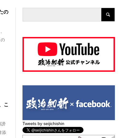
たの
は、
たの
、こ
Tweets by seijichishin
誹謗
舛添