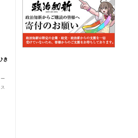
ひき
ィー
レス