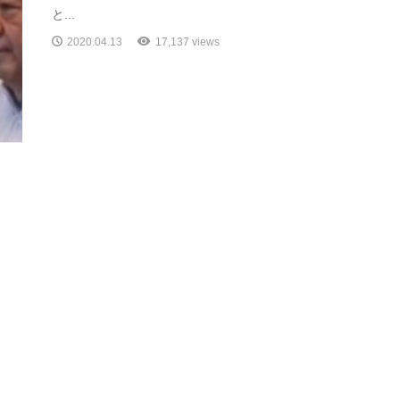
と...
2020.04.13
17,137 views