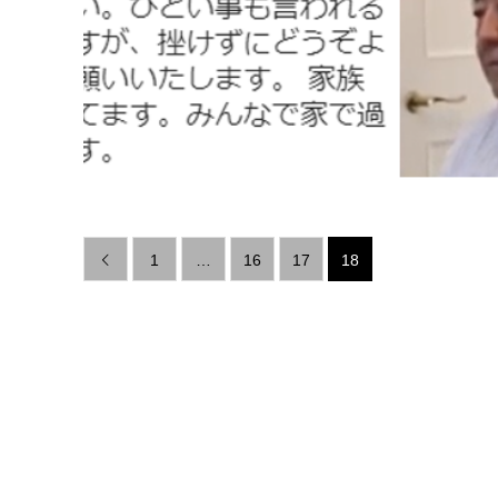
1
…
16
17
18
