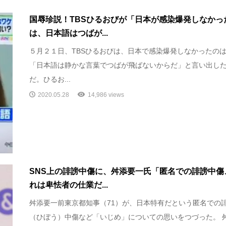
国辱珍説！TBSひるおびが「日本が感染爆発しなかっ
は、日本語はつばが...
５月２１日、TBSひるおびは、日本で感染爆発しなかったの
「日本語は静かな言葉でつばが飛ばないからだ」と言い出し
だ。ひるお...
2020.05.28
14,986 views
SNS上の誹謗中傷に、舛添要一氏「匿名での誹謗中傷
れは卑怯者の仕業だ...
舛添要一前東京都知事（71）が、日本特有だという匿名での
（ひぼう）中傷など「いじめ」についての思いをつづった。 