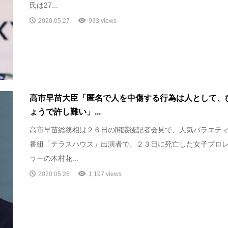
氏は27...
2020.05.27
933 views
高市早苗大臣「匿名で人を中傷する行為は人として、
ょうで許し難い」...
高市早苗総務相は２６日の閣議後記者会見で、人気バラエテ
番組「テラスハウス」出演者で、２３日に死亡した女子プロ
ラーの木村花...
2020.05.26
1,197 views