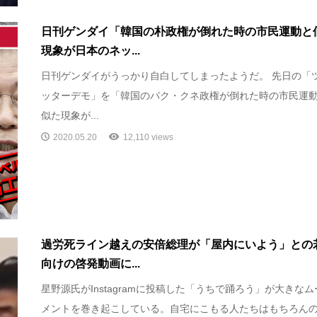
日刊ゲンダイ「韓国の朴政権が倒れた時の市民運動と
現象が日本のネッ...
日刊ゲンダイがうっかり自白してしまったようだ。 先日の「
ッターデモ」を「韓国のパク・クネ政権が倒れた時の市民運
似た現象が...
2020.05.20
12,110 views
過労死ライン越えの安倍総理が「屋内にいよう」との
向けの啓発動画に...
星野源氏がInstagramに投稿した「うちで踊ろう」が大きなム
メントを巻き起こしている。自宅にこもる人たちはもちろん