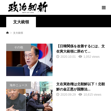
文大統領
文大統領
【日韓関係を改善するには、文
その他
在寅大統領に辞めて...
2020.10.01
1,052 views
文在寅政権は北朝鮮以下！北朝
海外ニュース
鮮の金正恩が国際法...
2020.09.29
10,615 views