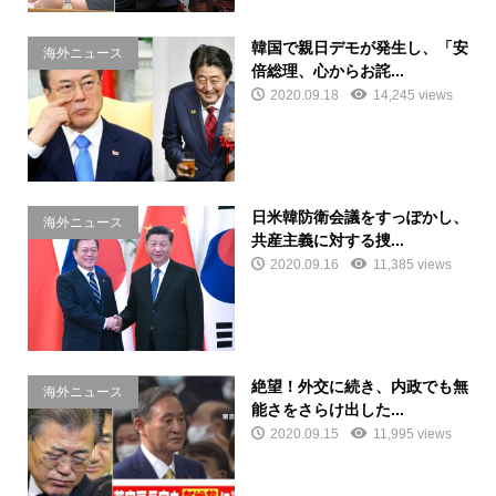
韓国で親日デモが発生し、「安
海外ニュース
倍総理、心からお詫...
2020.09.18
14,245 views
日米韓防衛会議をすっぽかし、
海外ニュース
共産主義に対する捜...
2020.09.16
11,385 views
絶望！外交に続き、内政でも無
海外ニュース
能さをさらけ出した...
2020.09.15
11,995 views