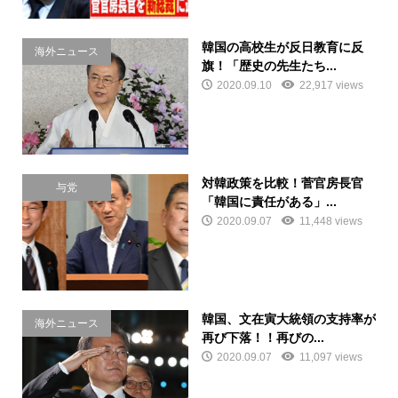
韓国の高校生が反日教育に反
海外ニュース
旗！「歴史の先生たち...
2020.09.10
22,917 views
対韓政策を比較！菅官房長官
与党
「韓国に責任がある」...
2020.09.07
11,448 views
韓国、文在寅大統領の支持率が
海外ニュース
再び下落！！再びの...
2020.09.07
11,097 views