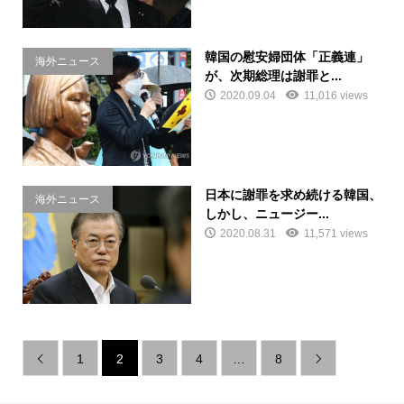
韓国の慰安婦団体「正義連」
海外ニュース
が、次期総理は謝罪と...
2020.09.04
11,016 views
日本に謝罪を求め続ける韓国、
海外ニュース
しかし、ニュージー...
2020.08.31
11,571 views
1
2
3
4
…
8

