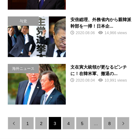
安倍総理、外務省内から親韓派
与党
幹部を一掃！日本企...
2020.08.06
14,966 views
文在寅大統領が更なるピンチ
海外ニュース
に！在韓米軍、撤退の...
2020.08.04
10,991 views
1
2
3
4
5
…
8

