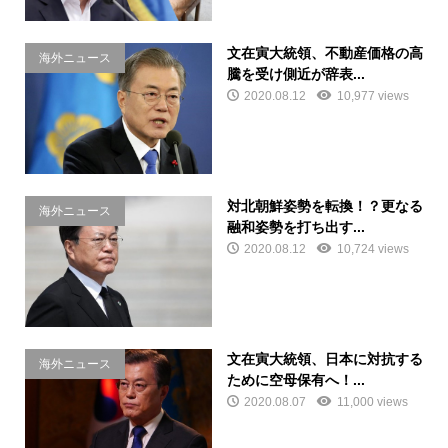
文在寅大統領、不動産価格の高
海外ニュース
騰を受け側近が辞表...
2020.08.12
10,977 views
対北朝鮮姿勢を転換！？更なる
海外ニュース
融和姿勢を打ち出す...
2020.08.12
10,724 views
文在寅大統領、日本に対抗する
海外ニュース
ために空母保有へ！...
2020.08.07
11,000 views