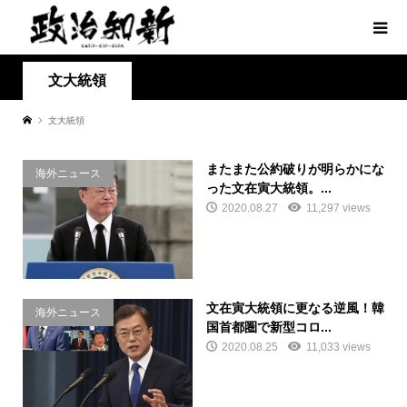
文大統領
文大統領
またまた公約破りが明らかにな
海外ニュース
った文在寅大統領。...
2020.08.27
11,297 views
文在寅大統領に更なる逆風！韓
海外ニュース
国首都圏で新型コロ...
2020.08.25
11,033 views