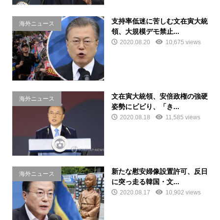
支持率低迷に苦しむ文在寅大統
海外ニュース
領、大規模デモ禁止...
2020.08.20
10,675 views
文在寅大統領、安倍政権の強硬
海外ニュース
姿勢にビビり、「き...
2020.08.18
11,585 views
新たな慰安婦像設置許可、反日
海外ニュース
に突っ走る韓国・文...
2020.08.17
10,902 views